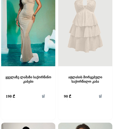
ყველაზე ლამაზი საქორწინო
ატლასის მორგებული
კაბები
საქორწილო კაბა
his
This
🛒
🛒
190
₾
90
₾
roduct
product
as
has
ultiple
multiple
riants.
variants.
he
The
ptions
options
ay
may