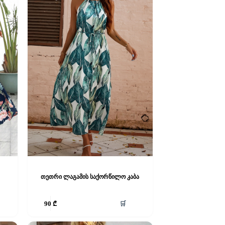
თეთრი ლაგამის საქორწილო კაბა
This
🛒
90
₾
product
has
multiple