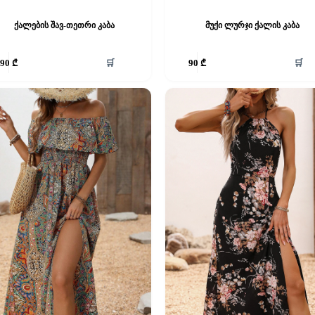
ქალების შავ-თეთრი კაბა
მუქი ლურჯი ქალის კაბა
This
🛒
🛒
90
₾
90
₾
product
has
e
multiple
.
variants.
The
options
may
be
chosen
on
the
product
page