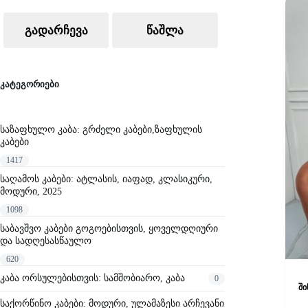
მარჯანი ფორთოხალი
variants
მდოგვის ყვითელი
The
ᲒᲐᲓᲐᲠᲩᲔᲕᲐ
ᲬᲐᲨᲚᲐ
მეწამული მეწამული
options
მრავალფერიანი
may
be
მტვრიანი ვარდისფერი
chosen
მტვრიანი ლურჯი
on
კატეგორიები
მუქი მწვანე
the
მუქი ნაცრისფერი
product
მწვანე
page
ნარინჯისფერი
საზაფხულო კაბა: გრძელი კაბები,ზაფხულის
კაბები
პიტნის ლურჯი
პიტნის მწვანე
1417
რუხი
საღამოს კაბები: ატლასის, იაფად, კლასიკური,
საზღვაო ლურჯი
მოდური, 2025
სამეფო ლურჯი
1098
ყავა
ყავა ყავისფერი
საბავშვო კაბები გოგოებისთვის, ყოველდღიური
და სადღესასწაულო
ყავისფერი
ყვითელი
620
შავი
კაბა ორსულებისთვის: სამშობიარო, კაბა
0
შავი და თეთრი
ში
შინდისფერი
საქორწინო კაბები: მოდური, ულამაზესი არჩევანი