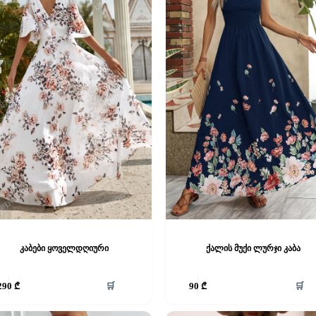
კაბები ყოველდღიური
ქალის მუქი ლურჯი კაბა
This
🛒
🛒
290
₾
90
₾
product
has
e
multiple