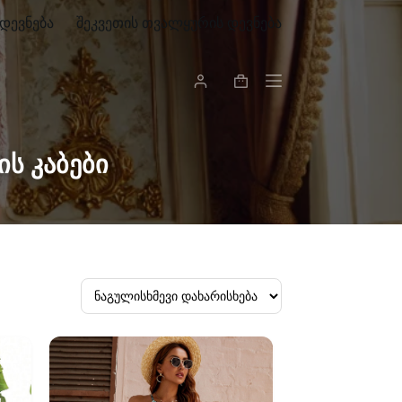
დევნება
შეკვეთის თვალყურის დევნება
Shopping
cart
ს კაბები