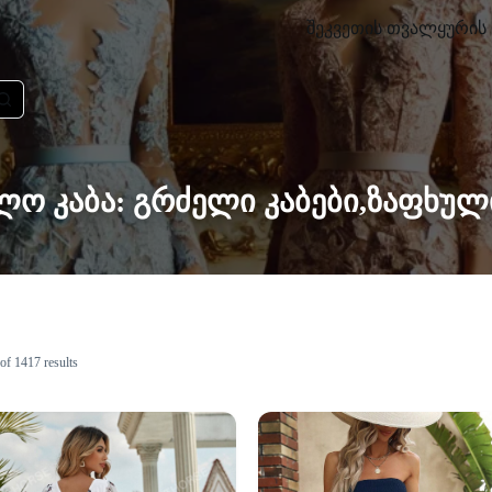
შეკვეთის თვალყურის 
ლო კაბა: გრძელი კაბები,ზაფხული
f 1417 results