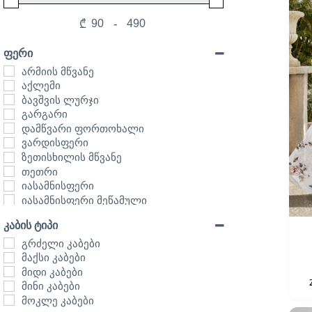
-
₾
Minimum Price
Maximum Price
ფერი
არმიის მწვანე
აქლემი
ბავშვის ლურჯი
გარგარი
დამწვარი ფორთოხალი
ვარდისფერი
ზეთისხილის მწვანე
თეთრი
იასამნისფერი
იასამნისფერი მეწამული
იისფერი მეწამული
კაბის ტიპი
კადეტი ლურჯი
კრემისფერი
გრძელი კაბები
ლეოპარდის ფერი
მაქსი კაბები
This
ლურჯი
მიდი კაბები
product
ლურჯი და თეთრი
მინი კაბები
has
მარუნი
მოკლე კაბები
multipl