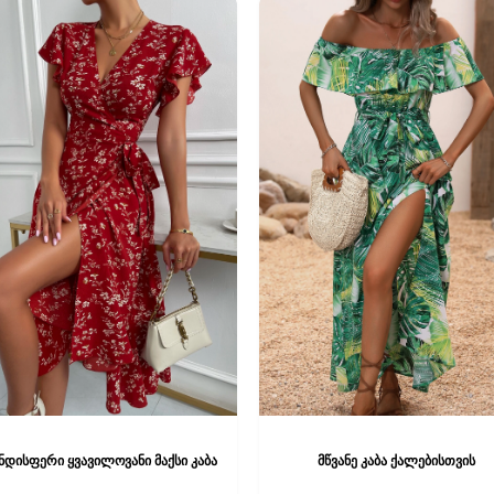
.
variants.
The
options
may
be
chosen
on
the
product
page
ნდისფერი ყვავილოვანი მაქსი კაბა
მწვანე კაბა ქალებისთვის