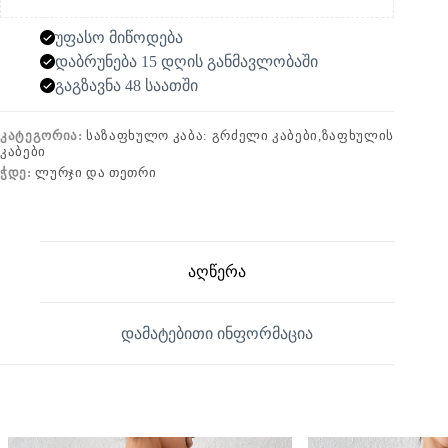
უფასო მიწოდება
დაბრუნება 15 დღის განმავლობაში
გაგზავნა 48 საათში
ᲙᲐᲢᲔᲒᲝᲠᲘᲐ:
ᲡᲐᲖᲐᲤᲮᲣᲚᲝ ᲙᲐᲑᲐ: ᲒᲠᲫᲔᲚᲘ ᲙᲐᲑᲔᲑᲘ,ᲖᲐᲤᲮᲣᲚᲘᲡ
ᲙᲐᲑᲔᲑᲘ
ᲭᲓᲔ:
ᲚᲣᲠᲯᲘ ᲓᲐ ᲗᲔᲗᲠᲘ
აღწერა
დამატებითი ინფორმაცია