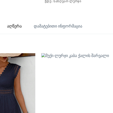
ᲭᲓᲔ:
ᲡᲐᲖᲦᲕᲐᲝ ᲚᲣᲠᲯᲘ
აღწერა
დამატებითი ინფორმაცია