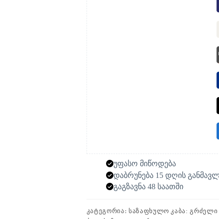
უფასო მიწოდება
დაბრუნება 15 დღის განმავ
გაგზავნა 48 საათში
ᲙᲐᲢᲔᲒᲝᲠᲘᲐ:
ᲡᲐᲖᲐᲤᲮᲣᲚᲝ ᲙᲐᲑᲐ: ᲒᲠᲫᲔᲚᲘ 