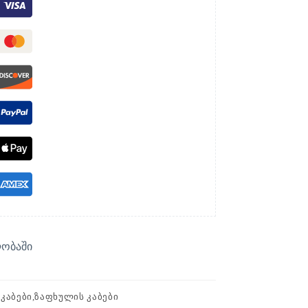
ლობაში
ᲙᲐᲑᲔᲑᲘ,ᲖᲐᲤᲮᲣᲚᲘᲡ ᲙᲐᲑᲔᲑᲘ