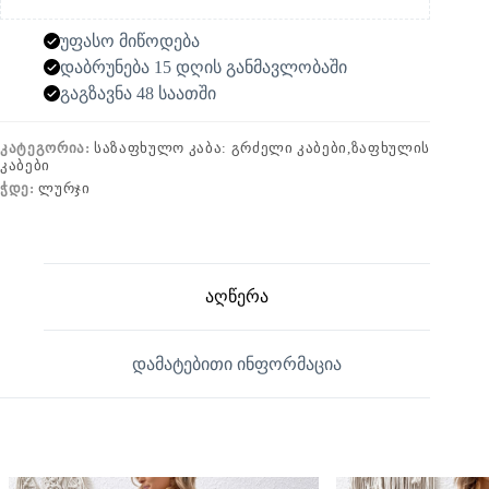
უფასო მიწოდება
დაბრუნება 15 დღის განმავლობაში
გაგზავნა 48 საათში
ᲙᲐᲢᲔᲒᲝᲠᲘᲐ:
ᲡᲐᲖᲐᲤᲮᲣᲚᲝ ᲙᲐᲑᲐ: ᲒᲠᲫᲔᲚᲘ ᲙᲐᲑᲔᲑᲘ,ᲖᲐᲤᲮᲣᲚᲘᲡ
ᲙᲐᲑᲔᲑᲘ
ᲭᲓᲔ:
ᲚᲣᲠᲯᲘ
აღწერა
დამატებითი ინფორმაცია