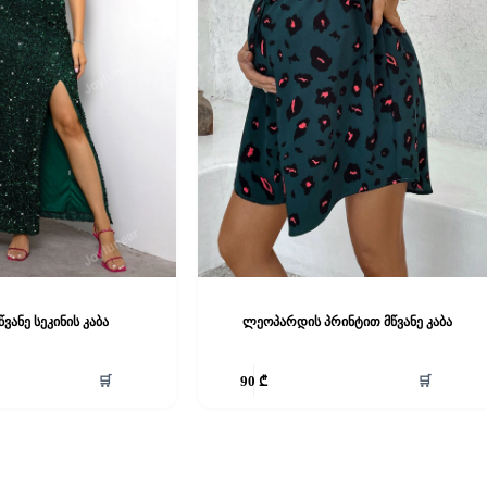
ვანე სეკინის კაბა
ლეოპარდის პრინტით მწვანე კაბა
This
🛒
🛒
90
₾
product
has
multiple
variants.
The
options