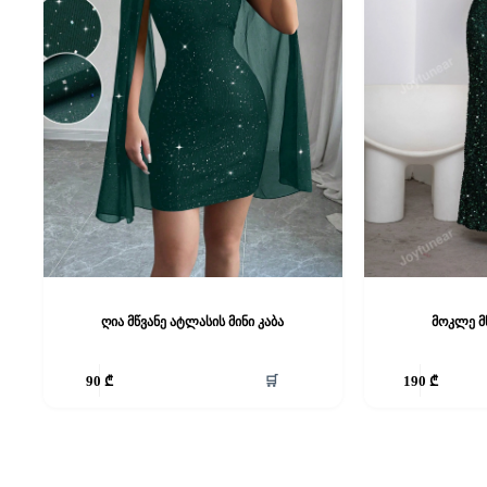
ღია მწვანე ატლასის მინი კაბა
მოკლე მწ
This
This
🛒
90
₾
190
₾
product
product
has
has
multiple
multiple
variants.
variants.
The
The
options
options