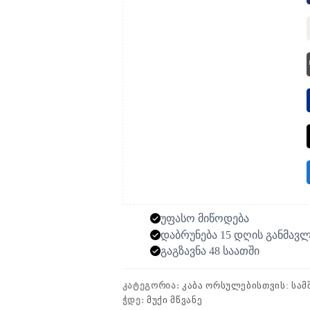
უფასო მიწოდება
დაბრუნება 15 დღის განმავ
გაგზავნა 48 საათში
ᲙᲐᲢᲔᲒᲝᲠᲘᲐ:
ᲙᲐᲑᲐ ᲝᲠᲡᲣᲚᲔᲑᲘᲡᲗᲕᲘᲡ: ᲡᲐᲛ
ᲭᲓᲔ:
ᲛᲣᲥᲘ ᲛᲬᲕᲐᲜᲔ