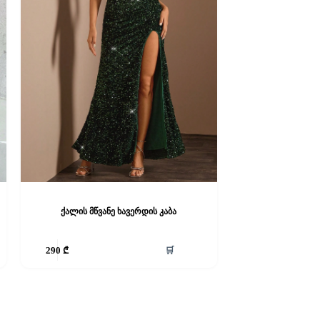
ქალის მწვანე ხავერდის კაბა
This
🛒
290
₾
product
has
multiple
variants.
The
options