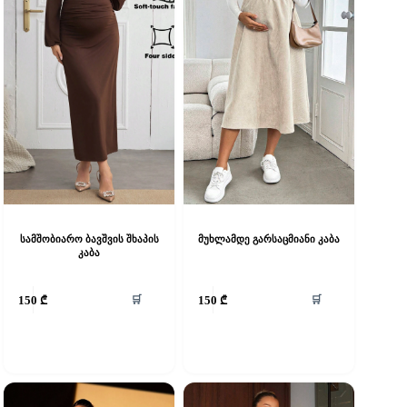
სამშობიარო ბავშვის შხაპის
მუხლამდე გარსაცმიანი კაბა
კაბა
his
This
🛒
🛒
150
₾
150
₾
roduct
product
as
has
ultiple
multiple
riants.
variants.
he
The
ptions
options
ay
may