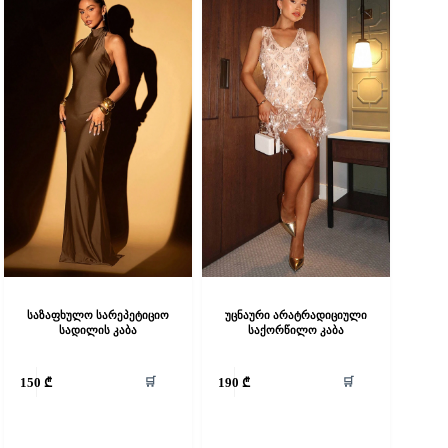
e
be
hosen
chosen
n
on
he
the
roduct
product
age
page
საზაფხულო სარეპეტიციო
უცნაური არატრადიციული
სადილის კაბა
საქორწილო კაბა
his
This
🛒
🛒
150
₾
190
₾
roduct
product
as
has
ultiple
multiple
riants.
variants.