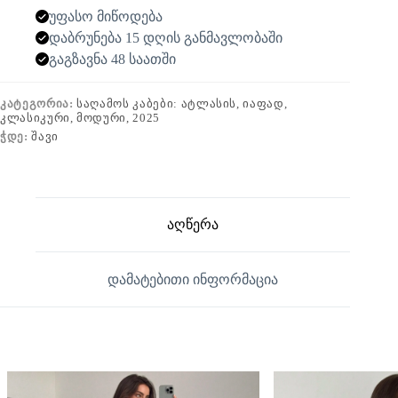
უფასო მიწოდება
დაბრუნება 15 დღის განმავლობაში
გაგზავნა 48 საათში
ᲙᲐᲢᲔᲒᲝᲠᲘᲐ:
ᲡᲐᲦᲐᲛᲝᲡ ᲙᲐᲑᲔᲑᲘ: ᲐᲢᲚᲐᲡᲘᲡ, ᲘᲐᲤᲐᲓ,
ᲙᲚᲐᲡᲘᲙᲣᲠᲘ, ᲛᲝᲓᲣᲠᲘ, 2025
ᲭᲓᲔ:
ᲨᲐᲕᲘ
აღწერა
დამატებითი ინფორმაცია