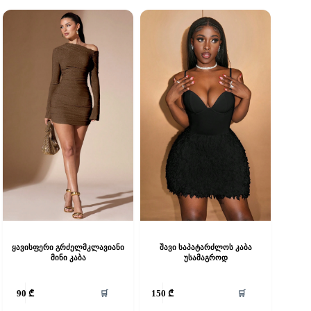
ყავისფერი გრძელმკლავიანი
შავი საპატარძლოს კაბა
მინი კაბა
უსამაგროდ
his
This
🛒
🛒
90
₾
150
₾
roduct
product
as
has