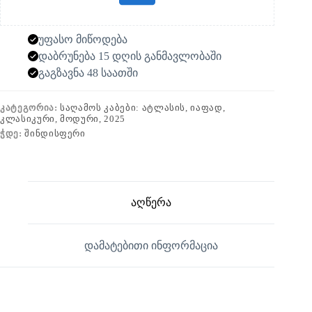
უფასო მიწოდება
დაბრუნება 15 დღის განმავლობაში
გაგზავნა 48 საათში
ᲙᲐᲢᲔᲒᲝᲠᲘᲐ:
ᲡᲐᲦᲐᲛᲝᲡ ᲙᲐᲑᲔᲑᲘ: ᲐᲢᲚᲐᲡᲘᲡ, ᲘᲐᲤᲐᲓ,
ᲙᲚᲐᲡᲘᲙᲣᲠᲘ, ᲛᲝᲓᲣᲠᲘ, 2025
ᲭᲓᲔ:
ᲨᲘᲜᲓᲘᲡᲤᲔᲠᲘ
აღწერა
დამატებითი ინფორმაცია