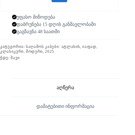
უფასო მიწოდება
დაბრუნება 15 დღის განმავლობაში
გაგზავნა 48 საათში
ᲙᲐᲢᲔᲒᲝᲠᲘᲐ:
ᲡᲐᲦᲐᲛᲝᲡ ᲙᲐᲑᲔᲑᲘ: ᲐᲢᲚᲐᲡᲘᲡ, ᲘᲐᲤᲐᲓ,
ᲙᲚᲐᲡᲘᲙᲣᲠᲘ, ᲛᲝᲓᲣᲠᲘ, 2025
ᲭᲓᲔ:
ᲨᲐᲕᲘ
აღწერა
დამატებითი ინფორმაცია