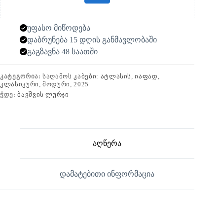
უფასო მიწოდება
დაბრუნება 15 დღის განმავლობაში
გაგზავნა 48 საათში
ᲙᲐᲢᲔᲒᲝᲠᲘᲐ:
ᲡᲐᲦᲐᲛᲝᲡ ᲙᲐᲑᲔᲑᲘ: ᲐᲢᲚᲐᲡᲘᲡ, ᲘᲐᲤᲐᲓ,
ᲙᲚᲐᲡᲘᲙᲣᲠᲘ, ᲛᲝᲓᲣᲠᲘ, 2025
ᲭᲓᲔ:
ᲑᲐᲕᲨᲕᲘᲡ ᲚᲣᲠᲯᲘ
აღწერა
დამატებითი ინფორმაცია