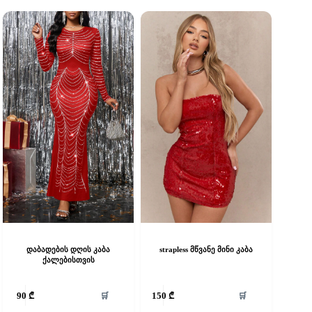
დაბადების დღის კაბა
strapless მწვანე მინი კაბა
ქალებისთვის
his
This
🛒
🛒
90
₾
150
₾
roduct
product
as
has