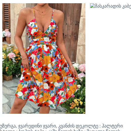
უზურგა, ჯვარედინი ჯვარი, კვანძის დეკოლტე : ჰალტერი