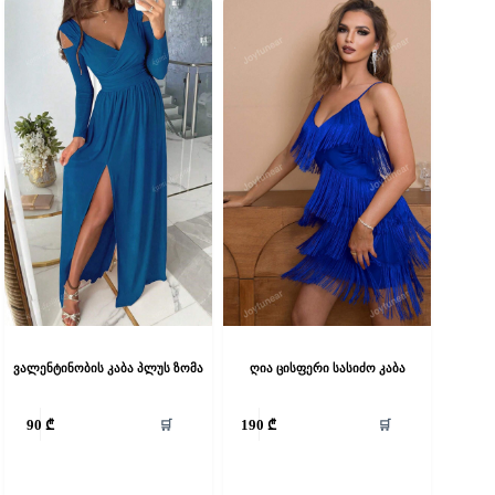
ვალენტინობის კაბა პლუს ზომა
ღია ცისფერი სასიძო კაბა
his
This
🛒
🛒
90
₾
190
₾
roduct
product
as
has
ultiple
multiple
riants.
variants.