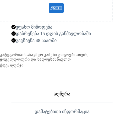
უფასო მიწოდება
დაბრუნება 15 დღის განმავლობაში
გაგზავნა 48 საათში
ᲙᲐᲢᲔᲒᲝᲠᲘᲐ:
ᲡᲐᲑᲐᲕᲨᲕᲝ ᲙᲐᲑᲔᲑᲘ ᲒᲝᲒᲝᲔᲑᲘᲡᲗᲕᲘᲡ,
ᲧᲝᲕᲔᲚᲓᲦᲘᲣᲠᲘ ᲓᲐ ᲡᲐᲓᲦᲔᲡᲐᲡᲬᲐᲣᲚᲝ
ᲭᲓᲔ:
ᲚᲣᲠᲯᲘ
აღწერა
დამატებითი ინფორმაცია