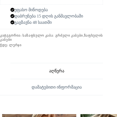
უფასო მიწოდება
დაბრუნება 15 დღის განმავლობაში
გაგზავნა 48 საათში
ᲙᲐᲢᲔᲒᲝᲠᲘᲐ:
ᲡᲐᲖᲐᲤᲮᲣᲚᲝ ᲙᲐᲑᲐ: ᲒᲠᲫᲔᲚᲘ ᲙᲐᲑᲔᲑᲘ,ᲖᲐᲤᲮᲣᲚᲘᲡ
ᲙᲐᲑᲔᲑᲘ
ᲭᲓᲔ:
ᲚᲣᲠᲯᲘ
აღწერა
დამატებითი ინფორმაცია