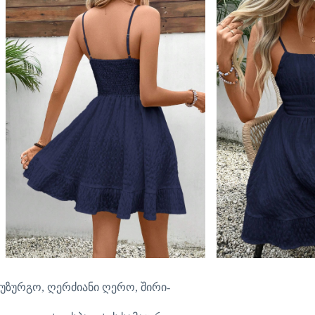
უზურგო, ღერძიანი ღერო, შირი-