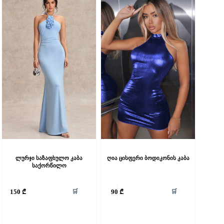
ლურჯი საზაფხულო კაბა
ღია ცისფერი ბოდიკონის კაბა
საქორწილო
his
This
🛒
🛒
150
₾
90
₾
roduct
product
as
has
ultiple
multiple
riants.
variants.