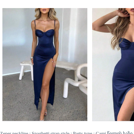
Zeper neckline : Spaghetti strap style : Party type : Cami წელის ხაზი