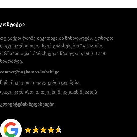
ᲙᲝᲜᲢᲐᲥᲢᲘ
თუ გაქვთ რაიმე შეკითხვა ან წინადადება, გთხოვთ
დაგვიკავშირდეთ. ჩვენ გიპასუხებთ 24 საათში,
ორშაბათიდან პარასკევის ჩათვლით, 9:00–17:00
საათამდე.
contact@saghamos-kabebi.ge
ჩემი შეკვეთის თვალყურის დევნება
დაგვიკავშირდით თქვენი შეკვეთის შესახებ
კლიენტების შეფასებები