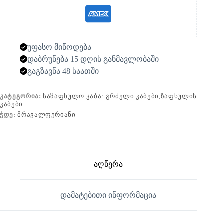
უფასო მიწოდება
დაბრუნება 15 დღის განმავლობაში
გაგზავნა 48 საათში
ᲙᲐᲢᲔᲒᲝᲠᲘᲐ:
ᲡᲐᲖᲐᲤᲮᲣᲚᲝ ᲙᲐᲑᲐ: ᲒᲠᲫᲔᲚᲘ ᲙᲐᲑᲔᲑᲘ,ᲖᲐᲤᲮᲣᲚᲘᲡ
ᲙᲐᲑᲔᲑᲘ
ᲭᲓᲔ:
ᲛᲠᲐᲕᲐᲚᲤᲔᲠᲘᲐᲜᲘ
აღწერა
დამატებითი ინფორმაცია